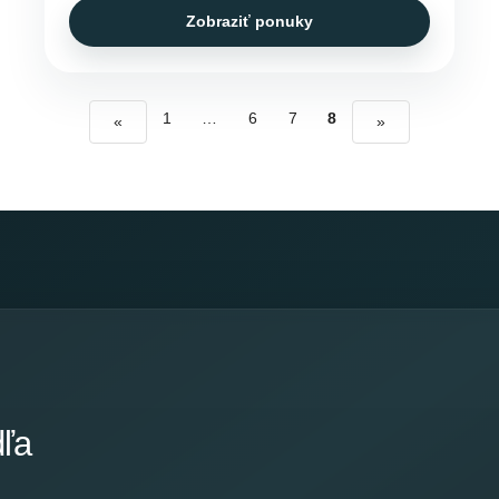
Zobraziť ponuky
1
…
6
7
8
«
»
dľa