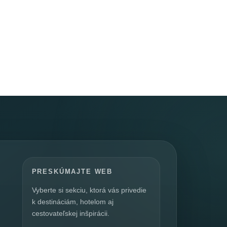
PRESKÚMAJTE WEB
Vyberte si sekciu, ktorá vás privedie
k destináciám, hotelom aj
cestovateľskej inšpirácii.