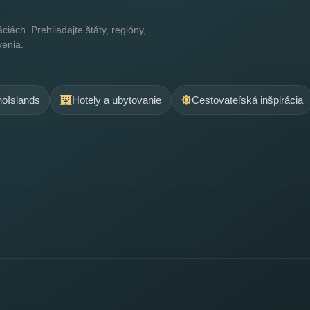
ách. Prehliadajte štáty, regióny,
venia.
.noIslands
Hotely a ubytovanie
Cestovateľská inšpirácia