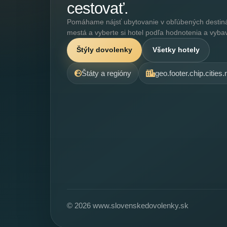
cestovať.
Pomáhame nájsť ubytovanie v obľúbených destináci
mestá a vyberte si hotel podľa hodnotenia a vyba
Štýly dovolenky
Všetky hotely
Štáty a regióny
geo.footer.chip.cities
© 2026 www.slovenskedovolenky.sk