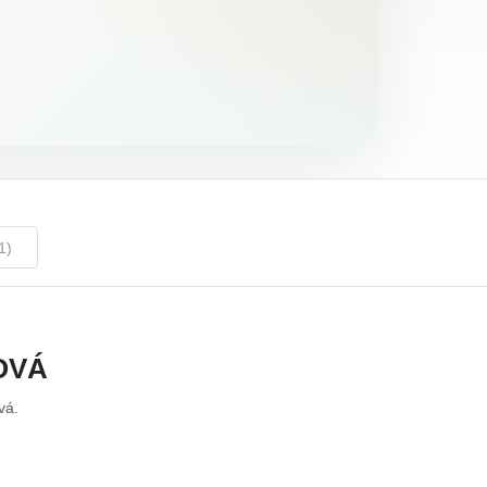
1)
OVÁ
vá.