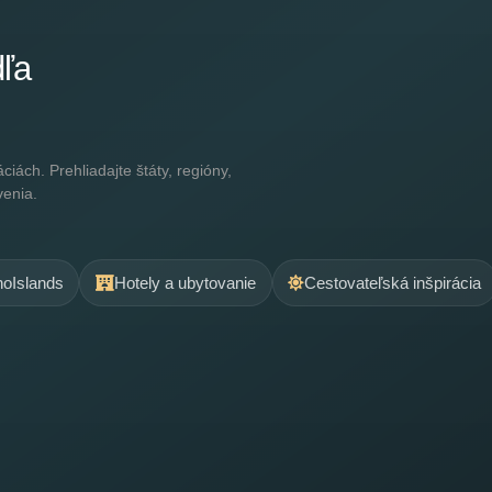
dľa
ách. Prehliadajte štáty, regióny,
venia.
.noIslands
Hotely a ubytovanie
Cestovateľská inšpirácia