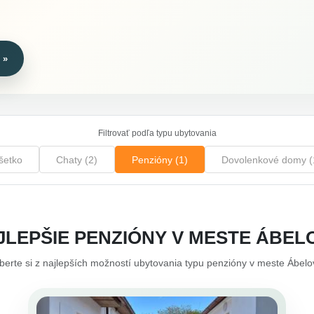
 »
Filtrovať podľa typu ubytovania
šetko
Chaty (2)
Penzióny (1)
Dovolenkové domy (
JLEPŠIE PENZIÓNY V MESTE ÁBEL
berte si z najlepších možností ubytovania typu penzióny v meste Ábelo