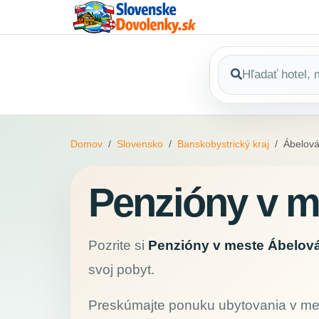
Domov
Slovensko
Banskobystrický kraj
Ábelov
Penzióny v m
Pozrite si
Penzióny v meste Ábelov
svoj pobyt.
Preskúmajte ponuku ubytovania v m