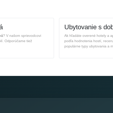
á
Ubytovanie s do
vá
? V našom sprievodcovi
Ak hľadáte overené hotely a 
kolí. Odporúčame tiež
podľa hodnotenia hostí, recen
populárne typy ubytovania a mo