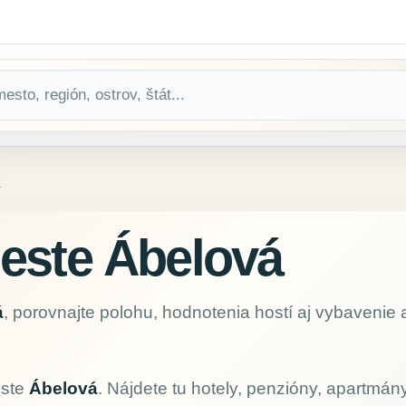
á
este Ábelová
á
, porovnajte polohu, hodnotenia hostí aj vybavenie 
este
Ábelová
. Nájdete tu hotely, penzióny, apartmány