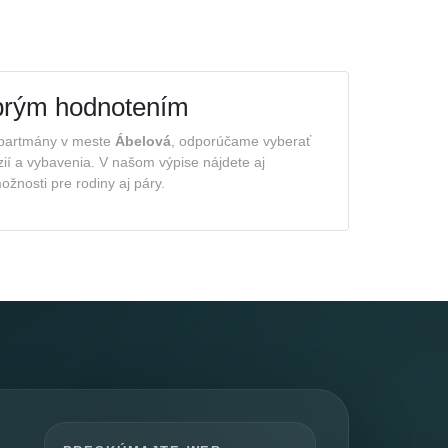
brým hodnotením
apartmány v meste
Ábelová
, odporúčame vyberať
zií a vybavenia. V našom výpise nájdete aj
žnosti pre rodiny aj páry.