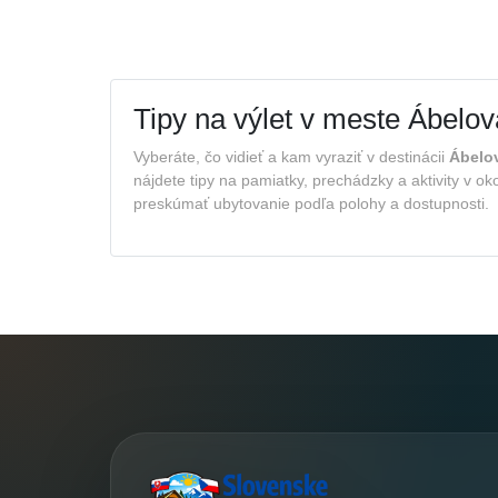
Tipy na výlet v meste Ábelov
Vyberáte, čo vidieť a kam vyraziť v destinácii
Ábelo
nájdete tipy na pamiatky, prechádzky a aktivity v o
preskúmať ubytovanie podľa polohy a dostupnosti.