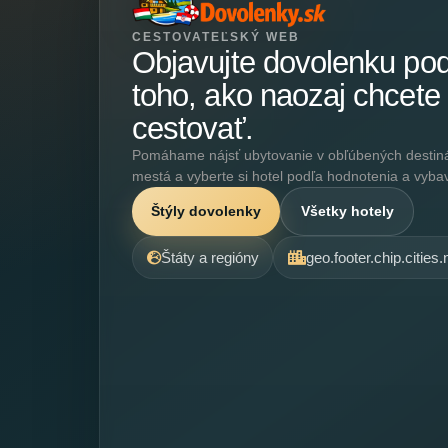
CESTOVATEĽSKÝ WEB
Objavujte dovolenku po
toho, ako naozaj chcete
cestovať.
Pomáhame nájsť ubytovanie v obľúbených destináci
mestá a vyberte si hotel podľa hodnotenia a vyba
Štýly dovolenky
Všetky hotely
Štáty a regióny
geo.footer.chip.cities